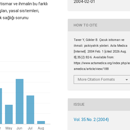
2004-02-01
stismar ve ihmalin bu farklı
şları, yasal sistemleri,
lk sağlığı sorunu
HOW TO CITE
Taner Y, Gökler B. Çocuk istismarı ve
ihmali: psikiyatrik yönleri. Acta Medica
[Internet]. 2004 Feb. 1 [cited 2026 Aug.
8];35(2):82-6. Available from:
https://www.actamedica.org/index.php/a
amedica/article/view/188
More Citation Formats
ISSUE
Vol. 35 No. 2 (2004)