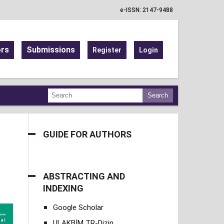
e-ISSN: 2147-9488
ors
Submissions
Register
Login
Search
GUIDE FOR AUTHORS
ABSTRACTING AND
INDEXING
Google Scholar
ULAKBİM TR-Dizin