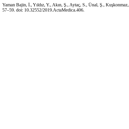
Yaman Bajin, İ., Yıldız, Y., Akın, Ş., Aytaç, S., Ünal, Ş., Kuşkonma
57–59. doi: 10.32552/2019.ActaMedica.406.